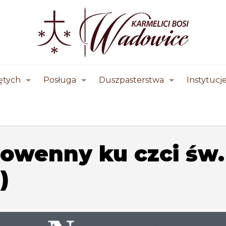
ętych
Posługa
Duszpasterstwa
Instytucj
nowenny ku czci św.
)