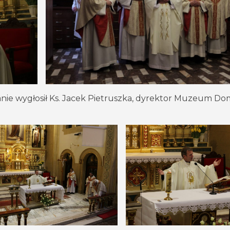
zanie wygłosił Ks. Jacek Pietruszka, dyrektor Muzeum D