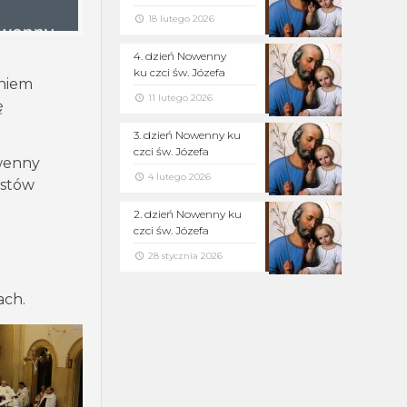
18 lutego 2026
4. dzień Nowenny
ku czci św. Józefa
aniem
11 lutego 2026
ę
3. dzień Nowenny ku
czci św. Józefa
owenny
4 lutego 2026
kstów
2. dzień Nowenny ku
czci św. Józefa
28 stycznia 2026
ach.