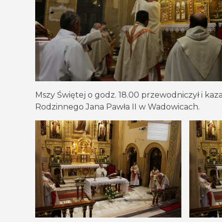
Mszy Świętej o godz. 18.00 przewodniczył i ka
Rodzinnego Jana Pawła II w Wadowicach.