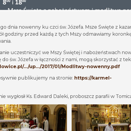
go dnia nowenny ku czci św. Józefa. Msze Święte z kaz
. Pół godziny przed każdą z tych Mszy odmawiamy koronk
ania.
tanie uczestniczyć we Mszy Świętej i nabożeństwach n
 do św. Józefa w łączności z nami, mogą skorzystać z te
dowice.pl/…/up…/2017/01/Modlitwy-nowenny.pdf
sywnie publikujemy na stronie:
https://karmel-
ie wygłosił Ks. Edward Daleki, proboszcz parafii w Tomic