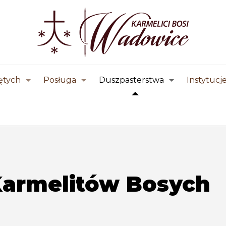
ętych
Posługa
Duszpasterstwa
Instytucj
Karmelitów Bosych