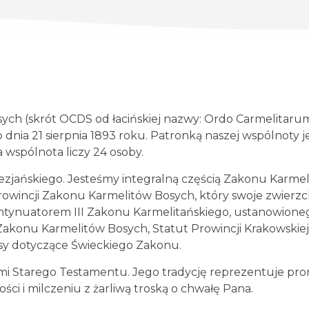
ch (skrót OCDS od łacińskiej nazwy: Ordo Carmelitaru
o dnia 21 sierpnia 1893 roku. Patronką naszej wspólnoty 
 wspólnota liczy 24 osoby.
ezjańskiego. Jesteśmy integralną częścią Zakonu Karme
owincji Zakonu Karmelitów Bosych, który swoje zwierz
ontynuatorem III Zakonu Karmelitańskiego, ustanowioneg
 Zakonu Karmelitów Bosych, Statut Prowincji Krakowski
sy dotyczące Świeckiego Zakonu.
 Starego Testamentu. Jego tradycję reprezentuje prorok 
ci i milczeniu z żarliwą troską o chwałę Pana.