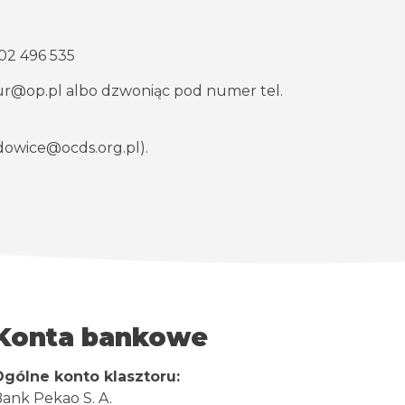
602 496 535
ur@op.pl
albo dzwoniąc pod numer tel.
owice@ocds.org.pl
).
Konta bankowe
Ogólne konto klasztoru:
ank Pekao S. A.