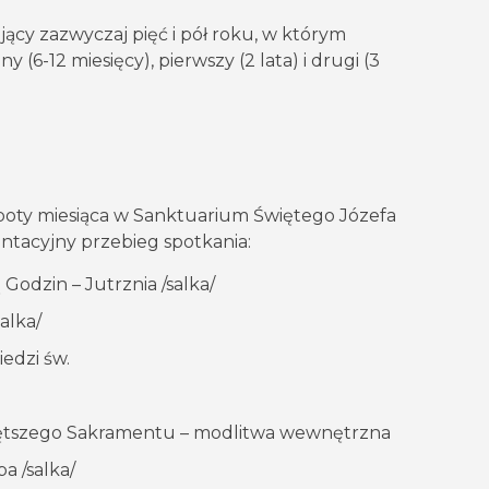
ący zazwyczaj pięć i pół roku, w którym
 (6-12 miesięcy), pierwszy (2 lata) i drugi (3
oboty miesiąca w Sanktuarium Świętego Józefa
ntacyjny przebieg spotkania:
 Godzin – Jutrznia /salka/
salka/
edzi św.
iętszego Sakramentu – modlitwa wewnętrzna
a /salka/