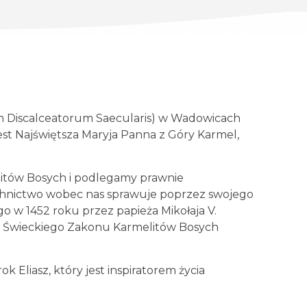
m Discalceatorum Saecularis) w Wadowicach
jest Najświętsza Maryja Panna z Góry Karmel,
litów Bosych i podlegamy prawnie
chnictwo wobec nas sprawuje poprzez swojego
o w 1452 roku przez papieża Mikołaja V.
ej Świeckiego Zakonu Karmelitów Bosych
Eliasz, który jest inspiratorem życia