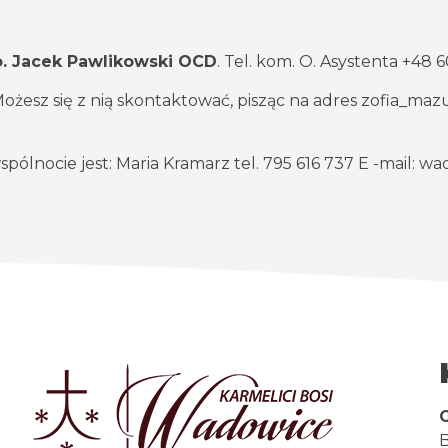
o. Jacek Pawlikowski OCD
. Tel. kom. O. Asystenta +48 
Możesz się z nią skontaktować, pisząc na adres
zofia_maz
lnocie jest: Maria Kramarz tel. 795 616 737 E -mail:
wad
B