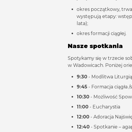
okres początkowy, trwaj
występują etapy: wstępny
lata);
okres formacji ciągłej.
Nasze spotkania
Spotykamy się w trzecie s
w Wadowicach. Poniżej orie
9:30
- Modlitwa Liturgią
9:45
- Formacja ciągła /
10:30
- Możliwość Spowi
11:00
- Eucharystia
12:00
- Adoracja Najśw
12:40
- Spotkanie – agap