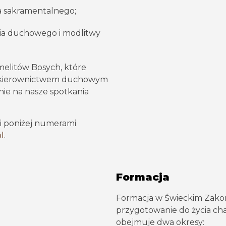
a sakramentalnego;
cia duchowego i modlitwy
elitów Bosych, które
d kierownictwem duchowym
ie na nasze spotkania
i poniżej numerami
pl
.
Formacja
Formacja w Świeckim Zako
przygotowanie do życia ch
obejmuje dwa okresy: