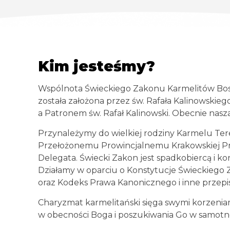
Kim jesteśmy?
Wspólnota Świeckiego Zakonu Karmelitów Bosy
została założona przez św. Rafała Kalinowskieg
a Patronem św. Rafał Kalinowski. Obecnie nasza
Przynależymy do wielkiej rodziny Karmelu Ter
Przełożonemu Prowincjalnemu Krakowskiej Pr
Delegata. Świecki Zakon jest spadkobiercą i k
Działamy w oparciu o Konstytucje Świeckiego
oraz Kodeks Prawa Kanonicznego i inne przepi
Charyzmat karmelitański sięga swymi korzeniami
w obecności Boga i poszukiwania Go w samotnoś