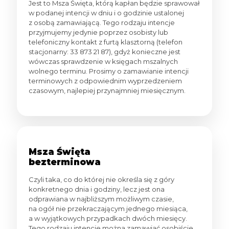
Jest to Msza Święta, którą kapłan będzie sprawował
w podanej intencji w dniu i o godzinie ustalonej
z osobą zamawiającą. Tego rodzaju intencje
przyjmujemy jedynie poprzez osobisty lub
telefoniczny kontakt z furtą klasztorną (telefon
stacjonarny:
33 873 21 87
), gdyż konieczne jest
wówczas sprawdzenie w księgach mszalnych
wolnego terminu. Prosimy o zamawianie intencji
terminowych z odpowiednim wyprzedzeniem
czasowym, najlepiej przynajmniej miesięcznym.
Msza Święta
bezterminowa
Czyli taka, co do której nie określa się z góry
konkretnego dnia i godziny, lecz jest ona
odprawiana w najbliższym możliwym czasie,
na ogół nie przekraczającym jednego miesiąca,
a w wyjątkowych przypadkach dwóch miesięcy.
Tego rodzaju intencje można zamawiać osobiście