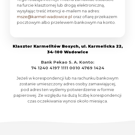
na furcie klasztornej lub drogą elektroniczną,
wysyłając treść intencji e-mailem na adres:
msze@karmel-wadowice.pl
oraz ofiarę przekazem
pocztowym albo przelewem bankowym na konto.
Klasztor Karmelitów Bosych, ul. Karmelicka 22,
34-100 Wadowice
Bank Pekao S. A. Konto:
74 1240 4197 1111 0010 4769 1424
Jeżeli w korespondencji lub na rachunku bankowym
zostanie umieszczony adres osoby zamawiającej,
pod adres ten wyślemy potwierdzenie w formie
papierowej. Ze względu na dużą liczbę korespondencji
czas oczekiwania wynosi około miesiąca.