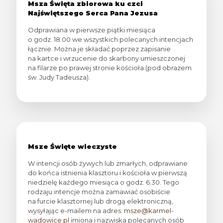
Msza Święta zbiorowa ku czci
Najświętszego Serca Pana Jezusa
Odprawiana w pierwsze piątki miesiąca
o godz. 18.00 we wszystkich polecanych intencjach
łącznie. Można je składać poprzez zapisanie
na kartce i wrzucenie do skarbony umieszczonej
na filarze po prawej stronie kościoła (pod obrazem
św. Judy Tadeusza).
Msze Święte wieczyste
W intencji osób żywych lub zmarłych, odprawiane
do końca istnienia klasztoru i kościoła w pierwszą
niedzielę każdego miesiąca o godz. 6.30. Tego
rodzaju intencje można zamawiać osobiście
na furcie klasztornej lub drogą elektroniczną,
wysyłając e-mailem na adres:
msze@karmel-
wadowice.pl
imiona i nazwiska polecanych osób