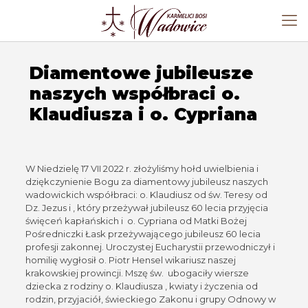
Diamentowe jubileusze
naszych współbraci o.
Klaudiusza i o. Cypriana
W Niedzielę 17 VII 2022 r. złożyliśmy hołd uwielbienia i
dziękczynienie Bogu za diamentowy jubileusz naszych
wadowickich współbraci: o. Klaudiusz od św. Teresy od
Dz. Jezus i , który przeżywał jubileusz 60 lecia przyjęcia
święceń kapłańskich i o. Cypriana od Matki Bożej
Pośredniczki Łask przeżywającego jubileusz 60 lecia
profesji zakonnej. Uroczystej Eucharystii przewodniczył i
homilię wygłosił o. Piotr Hensel wikariusz naszej
krakowskiej prowincji. Mszę św. ubogaciły wiersze
dziecka z rodziny o. Klaudiusza , kwiaty i życzenia od
rodzin, przyjaciół, świeckiego Zakonu i grupy Odnowy w