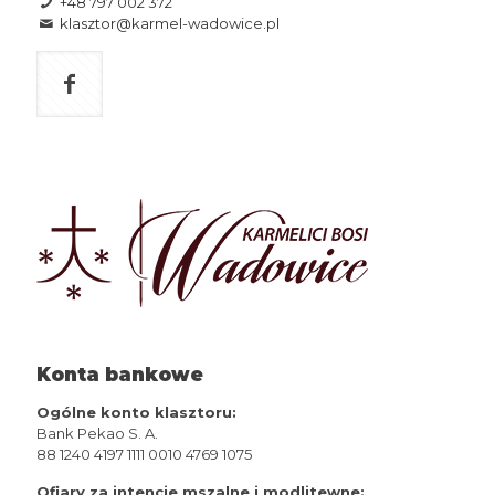
+48 797 002 372
klasztor@karmel-wadowice.pl
Konta bankowe
Ogólne konto klasztoru:
Bank Pekao S. A.
88 1240 4197 1111 0010 4769 1075
Ofiary za intencje mszalne i modlitewne: