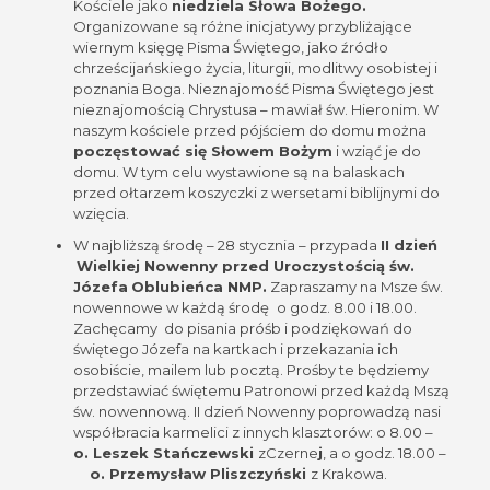
Kościele jako
niedziela Słowa Bożego.
Organizowane są różne inicjatywy przybliżające
wiernym księgę Pisma Świętego, jako źródło
chrześcijańskiego życia, liturgii, modlitwy osobistej i
poznania Boga. Nieznajomość Pisma Świętego jest
nieznajomością Chrystusa – mawiał św. Hieronim. W
naszym kościele przed pójściem do domu można
poczęstować się Słowem Bożym
i wziąć je do
domu. W tym celu wystawione są na balaskach
przed ołtarzem koszyczki z wersetami biblijnymi do
wzięcia.
W najbliższą środę – 28 stycznia – przypada
II dzień
Wielkiej Nowenny
przed Uroczystością św.
J
ózefa
Oblubieńca NMP.
Zapraszamy na Msze św.
nowennowe w każdą środę
o godz. 8.00 i 18.00.
Zachęcamy do pisania próśb i podziękowań do
świętego Józefa na kartkach i przekazania ich
osobiście, mailem lub pocztą. Prośby te będziemy
przedstawiać świętemu Patronowi przed każdą Mszą
św. nowennową. II dzień Nowenny poprowadzą nasi
współbracia karmelici z innych klasztorów: o 8.00 –
o. Leszek Stańczewski
zCzerne
j
, a o godz. 18.00 –
o. Przemysław Pliszczyński
z Krakowa.