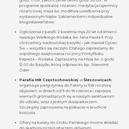
godz. 17.00, zakończenie około godz. 20.00 . W
programie spotkania: różaniec, medytacja tajemnicy
różańcowej, msza św. modlitwa uwielbienia przy
wystawionym Najśw. Sakramentem i indywidualne
błogosławieństwo.
Ogłoszenia z parafii: 2 kwietnia mija 20 lat od śmierci
naszego Wielkiego Rodaka, św. Jana Pawła II. Przy
chrzcielnicy wadowickiej bazyliki – jak mawiał Ojciec
Św. – wszystko się zaczęło. Dlatego zapraszamy do
wspólnego świętowania rocznicy Pontyfikatu
Papieża – Rodaka. Zapraszamy na Mszę św. o godz.
12.00 do Bazyliki, którą odprawi ks. bp. Sławomir
Oder.
Parafia MB Częstochowskiej
w
Śleszowicach
organizuje pielgrzymkę do Fatimy w 108 rocznicę
objawień, w dniach od 9 do 16 czerwca i zaprasza
wiernych gromadzących się w naszym sanktuarium
do udziału, wraz z jednym duszpasterzem.
Szczegóły zaproszenia na plakacie w kruchcie
kościoła.
Ofiary na kwiaty do Grobu Pańskiego można składać
do skarbony przed ołtarzem głównym.