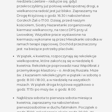
niedziela
Laetare – radujcie się,
gdyż
przekroczyliśmy już połowę wielkopostnej drogi, a
wielkanocna radość jest już blisko. Zapraszamy na
Drogę Krzyżową o godz. 16.30 i nabożeństwo
Gorzkich Żali o 17.00. Dzisiaj, przed naszym
kościołem, Siostry Nazaretanki zorganizowały
kiermasz wielkanocny, na rzecz DPS przy ul.
Lwowskiej. Wszystkie prace wystawione na
kiermaszu wykonane są przez Mieszkanki ośrodka w
ramach terapii zajęciowej. Dochód przeznaczony
jest na bieżące potrzeby placówki.
W piątek, 4 kwietnia, rozpoczynają się rekolekcje
wielkopostne, które zakończą się w niedzielę 6
kwietnia. Rekolekcje poprowadzi nasz Współbrat z
przemyskiego klasztoru – o. Andrzej Ruszała. Msze
św. z kazaniem rekolekcyjnym w piątek i w sobotę o
godz. 8.00 i 18.00, a w niedzielę na wszystkich
mszach. W piątek droga krzyżowa wyjątkowo o
godz. 17.15 i po mszy św. o godz. 8.00.
Najbliższa sobota to pierwsza sobota miesiąca
kwietnia, zapraszamy na nabożeństwo
pierwszosobotnie w duchu fatimskim. Początek o