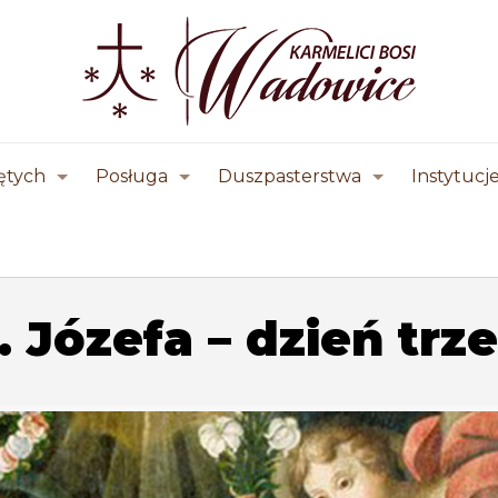
ętych
Posługa
Duszpasterstwa
Instytucj
Józefa – dzień trze