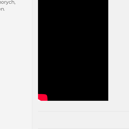
horych,
en.