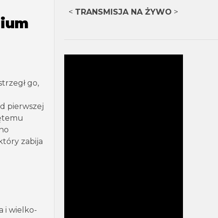
<
TRANSMISJA NA ŻYWO
>
rium
strzegł go,
od pierwszej
iętemu
ono
który zabija
 i wielko-