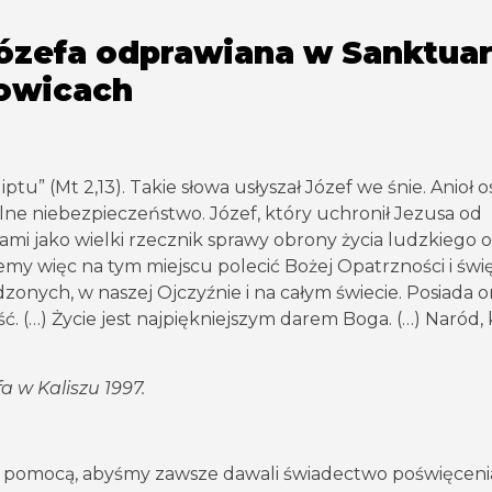
ózefa odprawiana w Sanktua
owicach
tu” (Mt 2,13). Takie słowa usłyszał Józef we śnie. Anioł o
elne niebezpieczeństwo. Józef, który uchronił Jezusa od
nami jako wielki rzecznik sprawy obrony życia ludzkiego 
niemy więc na tym miejscu polecić Bożej Opatrzności i św
dzonych, w naszej Ojczyźnie i na całym świecie. Posiada 
 (…) Życie jest najpiękniejszym darem Boga. (…) Naród, 
a w Kaliszu 1997.
 i pomocą, abyśmy zawsze dawali świadectwo poświęcenia