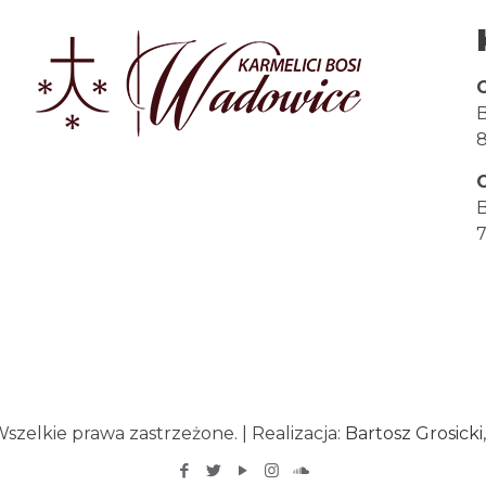
B
8
B
7
zelkie prawa zastrzeżone. | Realizacja:
Bartosz Grosicki