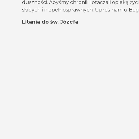
duszności. Abyśmy chronili i otaczali opieką ży
słabych i niepełnosprawnych. Uproś nam u Boga
Litania do św. Józefa