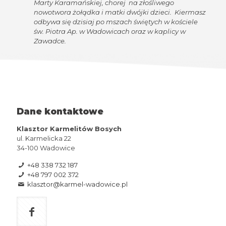
Marty Karamańskiej, chorej na złośliwego
nowotwora żołądka i matki dwójki dzieci. Kiermasz
odbywa się dzisiaj po mszach świętych w kościele
św. Piotra Ap. w Wadowicach oraz w kaplicy w
Zawadce.
Dane kontaktowe
Klasztor Karmelitów Bosych
ul. Karmelicka 22
34-100 Wadowice
+48 338 732 187
+48 797 002 372
klasztor@karmel-wadowice.pl