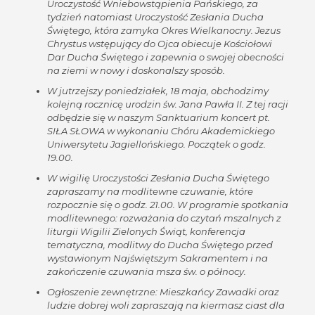
Uroczystość Wniebowstąpienia Pańskiego, za
tydzień natomiast Uroczystość Zesłania Ducha
Świętego, która zamyka Okres Wielkanocny. Jezus
Chrystus wstępujący do Ojca obiecuje Kościołowi
Dar Ducha Świętego i zapewnia o swojej obecności
na ziemi w nowy i doskonalszy sposób.
W jutrzejszy poniedziałek, 18 maja, obchodzimy
kolejną rocznicę urodzin św. Jana Pawła II. Z tej racji
odbędzie się w naszym Sanktuarium koncert pt.
SIŁA SŁOWA w wykonaniu Chóru Akademickiego
Uniwersytetu Jagiellońskiego. Początek o godz.
19.00.
W wigilię Uroczystości Zesłania Ducha Świętego
zapraszamy na modlitewne czuwanie, które
rozpocznie się o godz. 21.00. W programie spotkania
modlitewnego: rozważania do czytań mszalnych z
liturgii Wigilii Zielonych Świąt, konferencja
tematyczna, modlitwy do Ducha Świętego przed
wystawionym Najświętszym Sakramentem i na
zakończenie czuwania msza św. o północy.
Ogłoszenie zewnętrzne: Mieszkańcy Zawadki oraz
ludzie dobrej woli zapraszają na kiermasz ciast dla