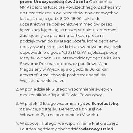
przed Uroczystością św. Józefa
Oblubieńca
NMP i patrona Kościoła Powszechnego. Zachęcamy
do uczestniczenia we Mszach św. nowennowych w
każdą środę o godz. 8.00 i 18.00, także do
uczestnictwa za pośrednictwem mediów, przez
łącze znajdujące się na naszej stronie internetowej.
Zachęcamy do pisania na kartkach próśb i i
podziękowań do świętego Józefa, które będziemy
odczytywać przed każdą Mszą św. nowennową, czyli
odpowiednio o godz. 7.30 i 17.15. W najbliższą środę
Mszy św. o godz. 8.00 przewodniczyć będzie ks. kan
Sławomir Półtorak proboszcz parafii św. Marii
Magdaleny w Wysokiej, a o godz. 18.00 ks. kan
Krzysztof Strzelichowski proboszcz parafii św.
Wojciecha w Mucharzu.
W poniedziałek 6 lutego wspomnienie świętych
męczenników z Japonii Pawła i Towarzyszy.
W piątek 10 lutego wspominamy
św. Scholastykę
,
dziewicę, siostrę św. Benedykta z Nursji we
Włoszech. Żyła na przełomie V i VI wieku.
W sobotę, 11 lutego, we wspomnienie Matki Bożej z
Lourdes, będziemy obchodzić
Światowy Dzień