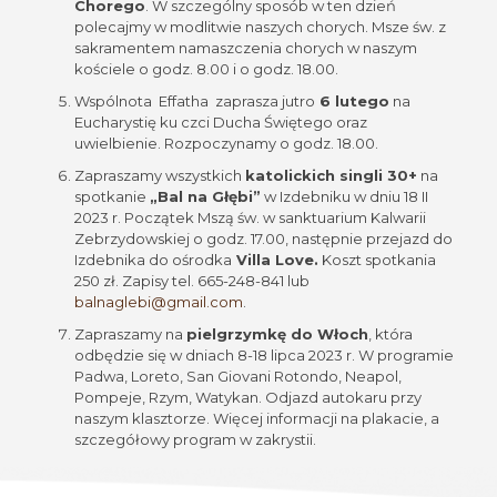
Chorego
. W szczególny sposób w ten dzień
polecajmy w modlitwie naszych chorych. Msze św. z
sakramentem namaszczenia chorych w naszym
kościele o godz. 8.00 i o godz. 18.00.
Wspólnota Effatha zaprasza jutro
6 lutego
na
Eucharystię ku czci Ducha Świętego oraz
uwielbienie. Rozpoczynamy o godz. 18.00.
Zapraszamy wszystkich
katolickich singli 30+
na
spotkanie
„Bal na Głębi”
w Izdebniku w dniu 18 II
2023 r. Początek Mszą św. w sanktuarium Kalwarii
Zebrzydowskiej o godz. 17.00, następnie przejazd do
Izdebnika do ośrodka
Villa Love.
Koszt spotkania
250 zł. Zapisy tel. 665-248-841 lub
balnaglebi@gmail.com
.
Zapraszamy na
pielgrzymkę do Włoch
, która
odbędzie się w dniach 8-18 lipca 2023 r. W programie
Padwa, Loreto, San Giovani Rotondo, Neapol,
Pompeje, Rzym, Watykan. Odjazd autokaru przy
naszym klasztorze. Więcej informacji na plakacie, a
szczegółowy program w zakrystii.