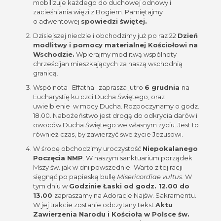
mobilizuje każdego do duchowej odnowy i
zacieśniania więzi z Bogiem. Pamiętajmy
o adwentowej
spowiedzi świętej.
Dzisiejszej niedzieli obchodzimy już po raz 22
Dzień
modlitwy i pomocy materialnej Kościołowi na
Wschodzie.
Wpierajmy modlitwą wspólnoty
chrześcijan mieszkających za naszą wschodnią
granicą.
Wspólnota Effatha zaprasza jutro
6 grudnia
na
Eucharystię ku czci Ducha Świętego, oraz
uwielbienie w mocy Ducha. Rozpoczynamy o godz.
18.00. Nabożeństwo jest drogą do odkrycia darów i
owoców Ducha Świętego we własnym życiu. Jest to
również czas, by zawierzyć swe życie Jezusowi.
W środę obchodzimy uroczystość
Niepokalanego
Poczęcia NMP
. W naszym sanktuarium porządek
Mszy św. jak w dni powszednie.
Warto z tej racji
sięgnąć po papieską bullę
Misericordiae vultus
. W
tym dniu w
Godzinie Łaski od godz. 12.00 do
13.00
zapraszamy na Adoracje Najśw. Sakramentu.
W jej trakcie zostanie odczytany tekst
Aktu
Zawierzenia Narodu i Kościoła w Polsce św.