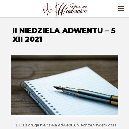
II NIEDZIELA ADWENTU – 5
XII 2021
Dziś druga niedziela Adwentu. Niech ten święty czas