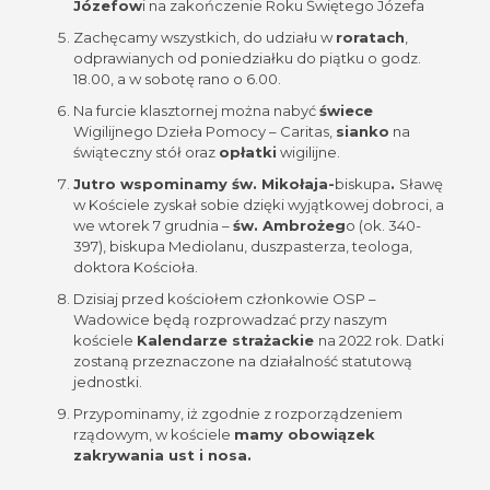
Józefow
i na zakończenie Roku Świętego Józefa
Zachęcamy wszystkich, do udziału w
roratach
,
odprawianych od poniedziałku do piątku o godz.
18.00, a w sobotę rano o 6.00.
Na furcie klasztornej można nabyć
świece
Wigilijnego Dzieła Pomocy – Caritas,
sianko
na
świąteczny stół oraz
opłatki
wigilijne.
Jutro wspominamy św. Mikołaja-
biskupa
.
Sławę
w Kościele zyskał sobie dzięki wyjątkowej dobroci, a
we wtorek 7 grudnia –
św. Ambrożeg
o (ok. 340-
397), biskupa Mediolanu, duszpasterza, teologa,
doktora Kościoła.
Dzisiaj przed kościołem członkowie OSP –
Wadowice będą rozprowadzać przy naszym
kościele
Kalendarze strażackie
na 2022 rok. Datki
zostaną przeznaczone na działalność statutową
jednostki.
Przypominamy, iż zgodnie z rozporządzeniem
rządowym, w kościele
mamy obowiązek
zakrywania ust i nosa.