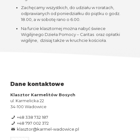
Zachęcamy wszystkich, do udziału w roratach,
odprawianych od poniedziałku do piątku o godz.
18.00, a w sobotę rano o 6.00.
Na furcie klasztornej można nabyć świece
Wigilijnego Dzieła Pomocy – Caritas oraz opłatki
wigilijne, dzisiaj także w kruchcie kościoła.
Dane kontaktowe
Klasztor Karmelitów Bosych
ul. Karmelicka 22
34-100 Wadowice
+48 338 732 187
+48 797 002 372
klasztor@karmel-wadowice.pl