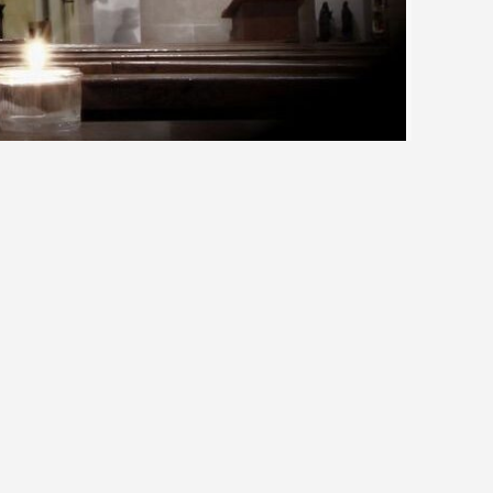
liskości Pana, której wkrótce doświadczymy
y i zacieśniania więzi z Bogiem. Pamiętajmy
.00 nie będzie, a kościół od godz. 14.oo będzie
 nie spowiadamy.
Pasterka o godz. 24.00
wieczorną o godz. 18.00, którą odprawi o
 Można również skorzystać z możliwości
ść Bożego Narodzenia. Będzie odprawiana po
0, a w sobotę o godz.6.00.