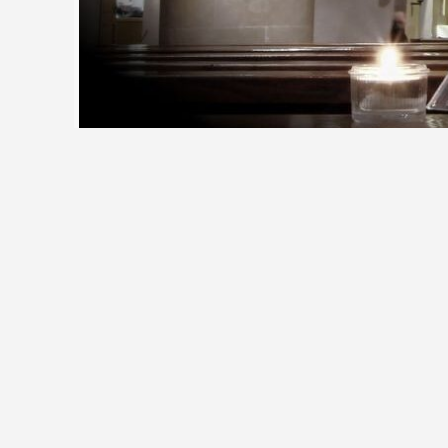
Dziś trzecia niedziela Adwentu zwana w jęz
w celebracji Świąt Bożego Narodzenia. Nie
o adwentowej spowiedzi i nie odkładajmy je
zamknięty ze względu na niezbędne przygo
Najbliższy poniedziałek, 16 grudnia, to trz
Bogdan Kocańda, franciszkanin z Rychwałdu
poproszenia o modlitwę wstawienniczą.
Jutro, 16 grudnia, rozpoczyna się Nowenn
mszach św. roratnich, a w niedzielę – po msz
Zachęcamy wszystkich, do udziału w rorata