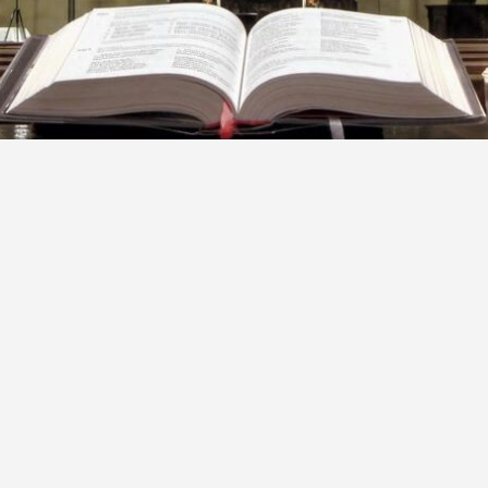
yku liturgii niedzielą
Gaudete
–
radujcie się
z powodu b
ch ten szczególny czas mobilizuje nas do duchowej odnow
j na ostatnie dni Adwentu. W Wigilię mszy św. o godz. 18
towania do Pasterki i Bożego Narodzenia. Po południu
eci poniedziałek miesiąca. Zapraszamy zatem na mszę św. 
, a po Eucharystii poprowadzi modlitwę o uzdrowienie.
a do Dzieciątka Jezus, przygotowująca nas na Uroczysto
y św. o godz. 11.00.
ch, odprawianych od poniedziałku do piątku o godz. 18.0