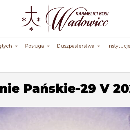
ętych
Posługa
Duszpasterstwa
Instytucj
ie Pańskie-29 V 202