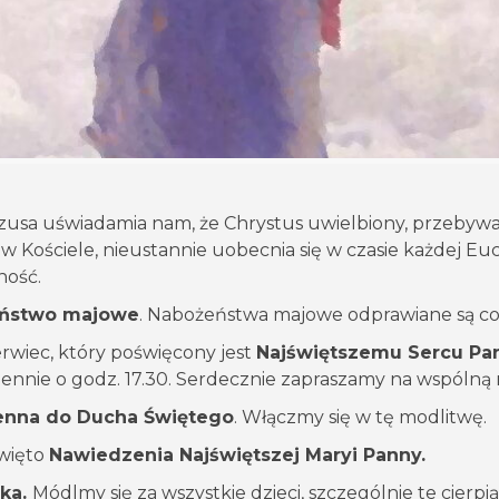
zusa uświadamia nam, że Chrystus uwielbiony, przebywa
e w Kościele, nieustannie uobecnia się w czasie każdej E
ność.
ństwo majowe
. Nabożeństwa majowe odprawiane są cod
wiec, który poświęcony jest
Najświętszemu Sercu Pa
iennie o godz. 17.30. Serdecznie zapraszamy na wspólną
nna do Ducha Świętego
. Włączmy się w tę modlitwę.
święto
Nawiedzenia Najświętszej Maryi Panny.
ka.
Módlmy się za wszystkie dzieci, szczególnie te cierp