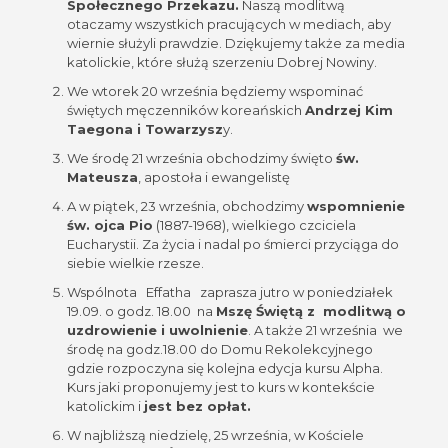
Społecznego Przekazu.
Naszą modlitwą
otaczamy wszystkich pracujących w mediach, aby
wiernie służyli prawdzie. Dziękujemy także za media
katolickie, które służą szerzeniu Dobrej Nowiny.
We wtorek 20 września będziemy wspominać
świętych męczenników koreańskich
Andrzej Kim
Taegona i Towarzysz
y.
We środę 21 września obchodzimy święto
św.
Mateusza
, apostoła i ewangelistę
A w piątek, 23 września, obchodzimy
wspomnienie
św. ojca Pio
(1887-1968), wielkiego czciciela
Eucharystii. Za życia i nadal po śmierci przyciąga do
siebie wielkie rzesze.
Wspólnota Effatha zaprasza jutro w poniedziałek
19.09. o godz. 18.00 na
Mszę Świętą z modlitwą o
uzdrowienie i uwolnienie
. A także 21 września we
środę na godz.18.00 do Domu Rekolekcyjnego
gdzie rozpoczyna się kolejna edycja kursu Alpha.
Kurs jaki proponujemy jest to kurs w kontekście
katolickim i
jest bez opłat.
W najbliższą niedzielę, 25 września, w Kościele