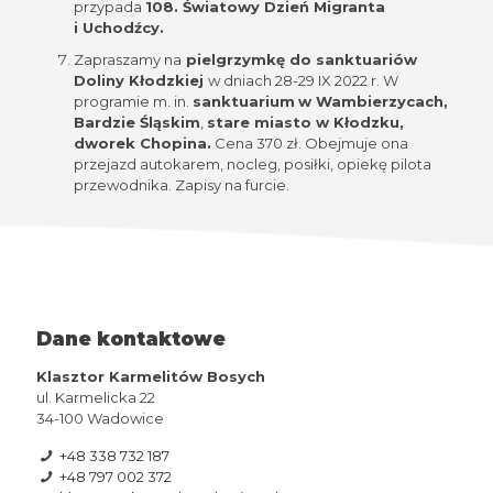
przypada
108. Światowy Dzień Migranta
i Uchodźcy.
Zapraszamy na
pielgrzymkę do sanktuariów
Doliny Kłodzkiej
w dniach 28-29 IX 2022 r. W
programie m. in.
sanktuarium
w Wambierzycach,
Bardzie Śląskim
,
stare miasto w Kłodzku,
dworek Chopina.
Cena 370 zł. Obejmuje ona
przejazd autokarem, nocleg, posiłki, opiekę pilota
przewodnika. Zapisy na furcie.
Dane kontaktowe
Klasztor Karmelitów Bosych
ul. Karmelicka 22
34-100 Wadowice
+48 338 732 187
+48 797 002 372