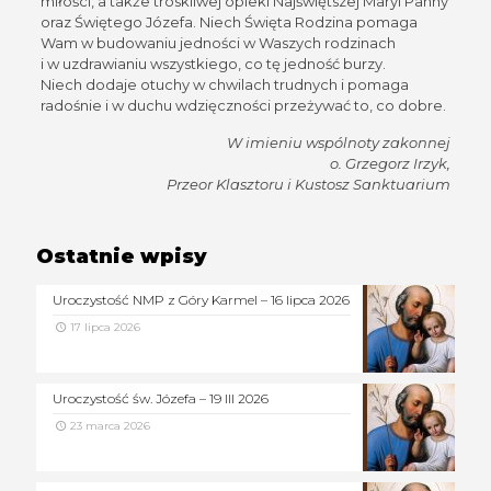
miłości, a także troskliwej opieki Najświętszej Maryi Panny
oraz Świętego Józefa. Niech Święta Rodzina pomaga
Wam w budowaniu jedności w Waszych rodzinach
i w uzdrawianiu wszystkiego, co tę jedność burzy.
Niech dodaje otuchy w chwilach trudnych i pomaga
radośnie i w duchu wdzięczności przeżywać to, co dobre.
W imieniu wspólnoty zakonnej
o. Grzegorz Irzyk,
Przeor Klasztoru i Kustosz Sanktuarium
Ostatnie wpisy
Uroczystość NMP z Góry Karmel – 16 lipca 2026
17 lipca 2026
Uroczystość św. Józefa – 19 III 2026
23 marca 2026