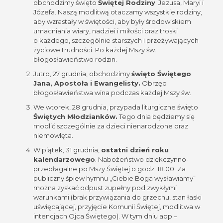
obchodzimy święto
Świętej Rodziny
: Jezusa, Maryi i
Józefa. Naszą modlitwą otaczamy wszystkie rodziny,
aby wzrastały w świętości, aby były środowiskiem
umacniania wiary, nadziei i miłości oraz troski
o każdego, szczególnie starszych i przeżywających
życiowe trudności. Po każdej Mszy św.
błogosławieństwo rodzin.
Jutro, 27 grudnia, obchodzimy
święto Świętego
Jana, Apostoła i Ewangelisty.
Obrzęd
błogosławieństwa wina podczas każdej Mszy św.
We wtorek, 28 grudnia, przypada liturgiczne święto
Świętych Młodzianków.
Tego dnia będziemy się
modlić szczególnie za dzieci nienarodzone oraz
niemowlęta.
W piątek, 31 grudnia,
ostatni dzień roku
kalendarzowego
. Nabożeństwo dziękczynno-
przebłagalne po Mszy Świętej o godz. 18.00. Za
publiczny śpiew hymnu „Ciebie Boga wysławiamy”
można zyskać odpust zupełny pod zwykłymi
warunkami (brak przywiązania do grzechu, stan łaski
uświęcającej, przyjęcie Komunii Świętej, modlitwa w
intencjach Ojca Świętego). W tym dniu abp –