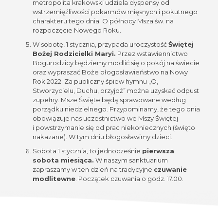
metropolita krakowski udziela dyspensy od
wstrzemięźliwości pokarmów mięsnych i pokutnego
charakteru tego dnia. O północy Msza św. na
rozpoczęcie Nowego Roku.
W sobotę, 1 stycznia, przypada uroczystość
Świętej
Bożej Rodzicielki Maryi.
Przez wstawiennictwo
Bogurodzicy będziemy modlić się o pokój na świecie
oraz wypraszać Boże błogosławieństwo na Nowy
Rok 2022. Za publiczny śpiew hymnu „O,
Stworzycielu, Duchu, przyjdź” można uzyskać odpust
zupełny. Msze Święte będą sprawowane według
porządku niedzielnego. Przypominamy, że tego dnia
obowiązuje nas uczestnictwo we Mszy Świętej
i powstrzymanie się od prac niekoniecznych (święto
nakazane). W tym dniu błogosławimy dzieci.
Sobota 1 stycznia, to jednocześnie
pierwsza
sobota miesiąca.
W naszym sanktuarium
zapraszamy w ten dzień na tradycyjne
czuwanie
modlitewne
. Początek czuwania o godz. 17.00.