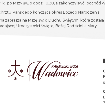
iki, po Mszy św. o godz. 10.30, a zakończy swój pochód w 
la Chrztu Pańskiego kończąca okres Bożego Narodzenia.
tha zaprasza na Mszę św. o Duchu Świętym, która został
adającej Uroczystości Świętej Bożej Rodzicielki Maryi.
B
8
B
7