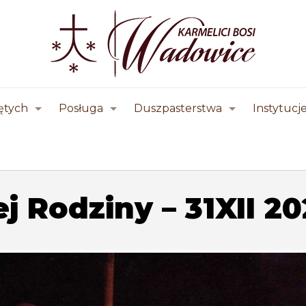
ętych
Posługa
Duszpasterstwa
Instytucj
j Rodziny – 31XII 2