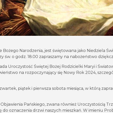
e Bożego Narodzenia, jest świętowana jako Niedziela Świę
zy św. o godz. 18.00 zapraszamy na nabożeństwo dziękcz
ypada Uroczystość Świętej Bożej Rodzicielki Maryi i Świa
awieństwo na rozpoczynający się Nowy Rok 2024, szczegól
wartek, piątek i pierwsza sobota miesiąca, w którą zap
Objawienia Pańskiego, zwana również Uroczystością Trzec
dę do oznaczenia drzwi naszych mieszkań. W imieniu Prob