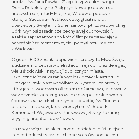
urodzin św. Jana Pawła II. Z tej okazji w auli naszego
Domu Rekolekcyjno-Pielgrzymkowego odbyła się
uroczysta sesja Rady Miejskiej Wadowic, podczas
której o. Szczepan Praśkiewicz wygłosił referat
poświęcony Świętemu Solenizantowi, pt. „Z wadowickiej
Górki wyniósł zasadnicze cechy swej duchowości”,
a także zaprezentowano krótki film przedstawiający
najważniejsze momenty życia i pontyfikatu Papieża
z Wadowic.
O godz. 18.00 została odprawiona uroczysta Msza Święta
z udziałem przedstawicieli władz miejskich oraz delegacji
wielu środowisk i instytucji publicznych miasta.
Okolicznościowe kazanie wygłosił przeor klasztoru, o.
Grzegorz Irzyk. Nasz współbrat, o. Ryszard Stolarczyk,
który jest zawodowym oficerem pożarnictwa, jako wyraz
wdzięczności za zaangażowanie duszpasterskie wobec
środowisk strażackich otrzymał statuetkę św. Floriana,
patrona strażaków, którą wręczył mu Małopolski
Komendant Wojewódzki Państwowej Straży Pożarnej,
bryg. mgr inż. Stanisław Nowak.
Po Mszy Świętej na placu przed kościołem miał miejsce
koncert orkiestr strażackich oraz solistów pod hasłem: