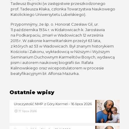
Tadeusz Bujnicki (w zastępstwie przeszkodzonego
prof. Tadeusza Kłaka, członka Towarzystwa Naukowego
Katolickiego Uniwersytetu Lubelskiego).
Przypomnijmy, że śp. o. Honorat Czesław Gil, ur.
11 października 1934 r. w Kidałowicach k. Jarosławia
na Podkarpaciu, zmarł w Wadowicach 12 września
2015 r. W zakonie karmelitańskim przeżył 63 lata,
z których aż 53 w Wadowicach. Był znanym historykiem
Kościoła i Zakonu, wykładowcą w Niższym i Wyższym
Seminarium Duchownym Karmelitów Bosych, wydawcą
pism i autorem naukowej biografii św. Rafała
Kalinowskiego oraz wicepostulatorem w procesie
beatyfikacyjnym bł. Alfonsa Mazurka.
Ostatnie wpisy
Uroczystość NMP z Góry Karmel – 16 lipca 2026
17 lipca 2026