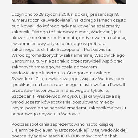
Uczyniono to 28 stycznia 2016 r. z okazji prezentacji 18.
numeru rocznika „Wadoviana”, na którego łamach często
publikował i do którego rady naukowej należał zmarły
zakonnik. Dlatego też pierwszy numer „Wadovian”, jaki
ukazał się po śmierci o. Honorata, dedykował mu okładkę
i wspomnieniowy artykuł pióra jego współbrata
zakonnego, o. dr. hab. Szczepana T. Praśkiewicza.
Wśród zgromadzonych w sali kameralnej Wadowickiego
Centrum Kultury nie zabrakło przedstawicieli współbraci
zakonnych zmarłego, na czele z przeorem
wadowickiego klasztoru, o. Grzegorzem Irzykiem.
Sylwetkę o. Gila, a zwłaszcza jego związki z Wadowicami
i publikacje na temat rodzinnego miasta św. Jana Pawła II
przedstawił autor wspomnieniowego artykułu, o.
Szczepan T. Praśkiewicz. W dyskusji, jaka wywiązała się
wśród uczestników spotkania, postulowano między
innymi pośmiertne nadanie zmarłemu zakonnikowi tytułu
honorowego obywatela Wadowic.
Podczas spotkania zaprezentowano nadto książkę
„Tajemnice życia Janiny Brzostowskiej”. O tej wadowickiej
poetce, żyjącej w latach 1897-1986, mówił prof. dr hab.