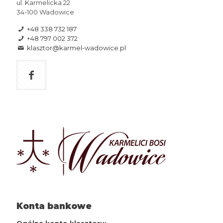
ul. Karmelicka 22
34-100 Wadowice
+48 338 732 187
+48 797 002 372
klasztor@karmel-wadowice.pl
Konta bankowe